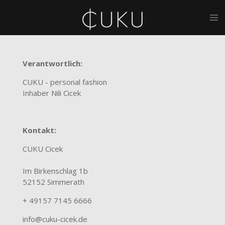
Zum
Hauptinhalt
springen
Verantwortlich:
CUKU - personal fashion
Inhaber Nili Cicek
Kontakt:
CUKU Cicek
Im Birkenschlag 1b
52152 Simmerath
+ 49157 7145 6666
info@cuku-cicek.de